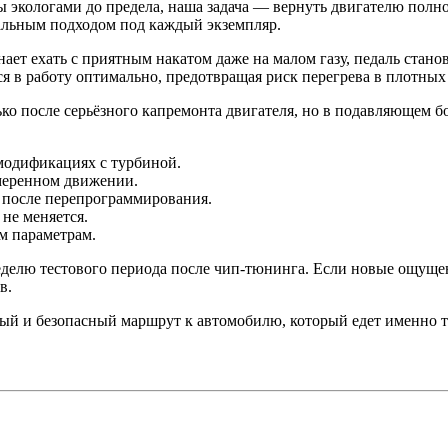
ы экологами до предела, наша задача — вернуть двигателю полн
альным подходом под каждый экземпляр.
ает ехать с приятным накатом даже на малом газу, педаль стан
в работу оптимально, предотвращая риск перегрева в плотных 
о после серьёзного капремонта двигателя, но в подавляющем бо
модификациях с турбиной.
меренном движении.
 после перепрограммирования.
не меняется.
м параметрам.
неделю тестового периода после чип-тюнинга. Если новые ощуще
в.
й и безопасный маршрут к автомобилю, который едет именно та