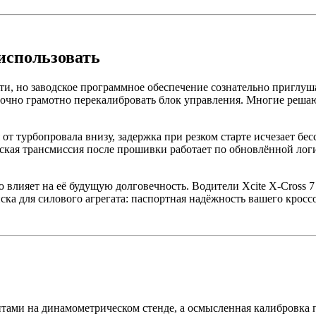
использовать
ти, но заводское программное обеспечение сознательно приглуша
точно грамотно перекалибровать блок управления. Многие решаю
т турбопровала внизу, задержка при резком старте исчезает бес
кая трансмиссия после прошивки работает по обновлённой логи
ю влияет на её будущую долговечность. Водители Xcite X-Cross 
ска для силового агрегата: паспортная надёжность вашего кросс
нтами на динамометрическом стенде, а осмысленная калибровка 