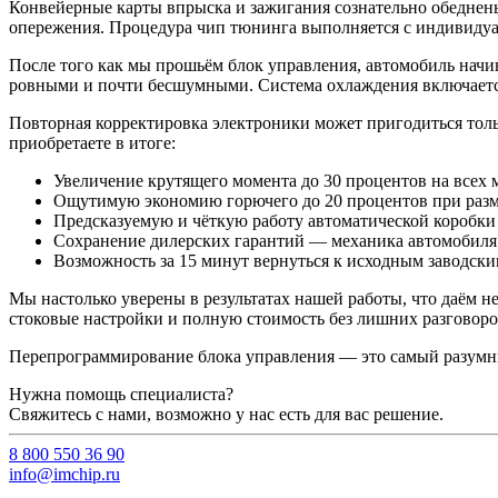
Конвейерные карты впрыска и зажигания сознательно обеднен
опережения. Процедура чип тюнинга выполняется с индивиду
После того как мы прошьём блок управления, автомобиль начин
ровными и почти бесшумными. Система охлаждения включается 
Повторная корректировка электроники может пригодиться тольк
приобретаете в итоге:
Увеличение крутящего момента до 30 процентов на всех 
Ощутимую экономию горючего до 20 процентов при раз
Предсказуемую и чёткую работу автоматической коробки
Сохранение дилерских гарантий — механика автомобиля 
Возможность за 15 минут вернуться к исходным заводски
Мы настолько уверены в результатах нашей работы, что даём 
стоковые настройки и полную стоимость без лишних разговоро
Перепрограммирование блока управления — это самый разумны
Нужна помощь специалиста?
Свяжитесь с нами, возможно у нас есть для вас решение.
8 800 550 36 90
info@imchip.ru