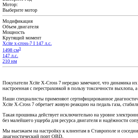
Мотор:
Выберите мотор
Модификация
Объем двигателя
Мощность
Крутящий момент
Xcite x-cross-7 I 147 л.с.
3
1498 см
147 л.с.
210 нм
Покупатели Xcite X-Cross 7 нередко замечают, что динамика и
настроенная с перестраховкой в пользу токсичности выхло
Наши специалисты применяют сертифицированное диагностиче
Xcite X-Cross 7 обретает живую реакцию на педаль газа, стаб
Такая прошивка действует исключительно на уровне электронн
без малейшего ущерба для ресурса двигателя и надёжности со
Мы выезжаем на настройку к клиентам в Ставрополе и соседних
диагностический порт OBD.