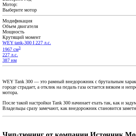
Мотор:
Выберите мотор
Модификация
Объем двигателя
Мощность
Крутящий момент
WEY tank-300 I 227 л.с.
3
1967 см
227 л.с.
387 нм
WEY Tank 300 — это рамный внедорожник с брутальным характ
городе страдает, а отклик на педаль газа остается вязким и н
мотора.
После такой настройки Tank 300 начинает ехать так, как и зад
Владельцы сразу замечают, как внедорожник становится заметн
Чип-тюнинг от компании Источник М