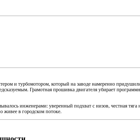
ером и турбомотором, который на заводе намеренно придушили 
епредсказуемым. Грамотная прошивка двигателя убирает программн
умывалось инженерами: уверенный подхват с низов, честная тяга
о живее в городском потоке.
ощности