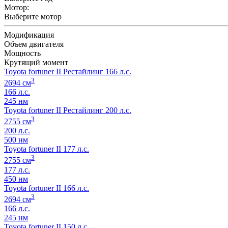
Мотор:
Выберите мотор
Модификация
Объем двигателя
Мощность
Крутящий момент
Toyota fortuner II Рестайлинг 166 л.с.
3
2694 см
166 л.с.
245 нм
Toyota fortuner II Рестайлинг 200 л.с.
3
2755 см
200 л.с.
500 нм
Toyota fortuner II 177 л.с.
3
2755 см
177 л.с.
450 нм
Toyota fortuner II 166 л.с.
3
2694 см
166 л.с.
245 нм
Toyota fortuner II 150 л.с.