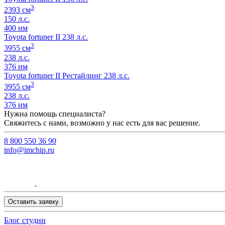
3
2393 см
150 л.с.
400 нм
Toyota fortuner II 238 л.с.
3
3955 см
238 л.с.
376 нм
Toyota fortuner II Рестайлинг 238 л.с.
3
3955 см
238 л.с.
376 нм
Нужна помощь специалиста?
Свяжитесь с нами, возможно у нас есть для вас решение.
8 800 550 36 90
info@imchip.ru
Оставить заявку
Блог студии