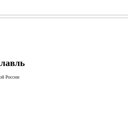
славль
ой России