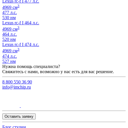
Lexus rc-f I 477 л.с.
3
4969 см
477 л.с.
530 нм
Lexus rc-f I 464 л.с.
3
4969 см
464 л.с.
520 нм
Lexus rc-f I 474 л.с.
3
4969 см
474 л.с.
527 нм
Нужна помощь специалиста?
Свяжитесь с нами, возможно у нас есть для вас решение.
8 800 550 36 90
info@imchip.ru
Оставить заявку
Блог студии