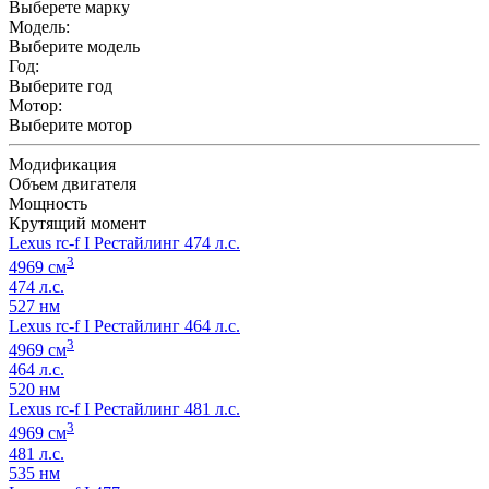
Выберете марку
Модель:
Выберите модель
Год:
Выберите год
Мотор:
Выберите мотор
Модификация
Объем двигателя
Мощность
Крутящий момент
Lexus rc-f I Рестайлинг 474 л.с.
3
4969 см
474 л.с.
527 нм
Lexus rc-f I Рестайлинг 464 л.с.
3
4969 см
464 л.с.
520 нм
Lexus rc-f I Рестайлинг 481 л.с.
3
4969 см
481 л.с.
535 нм