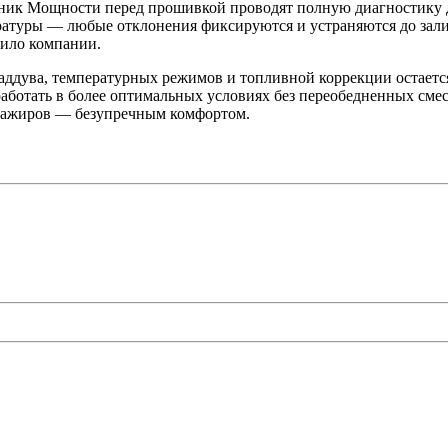
ник Мощности перед прошивкой проводят полную диагностику д
ературы — любые отклонения фиксируются и устраняются до зал
вило компании.
аддува, температурных режимов и топливной коррекции остаетс
 работать в более оптимальных условиях без переобедненных см
ссажиров — безупречным комфортом.