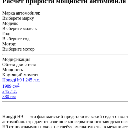
Расчет прироста мощности автомобиля
Марка автомобиля:
Выберете марку
Модель:
Выберите модель
Год:
Выберите год
Мотор:
Выберите мотор
Модификация
Объем двигателя
Мощность
Крутящий момент
Hongqi h9 I 245 л.с.
3
1989 см
245 л.с.
380 нм
Hongqi H9 — это флагманский представительский седан с пол
автомобиль страдает от излишне консервативного заводского 
H9 от программных оков, не требуя вмешательства в механичес