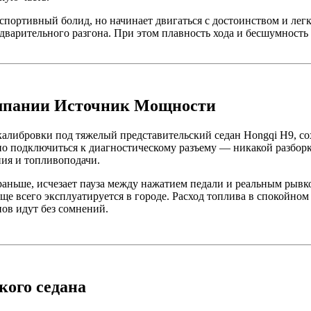
спортивный болид, но начинает двигаться с достоинством и лег
едварительного разгона. При этом плавность хода и бесшумность
компании Источник Мощности
либровки под тяжелый представительский седан Hongqi H9, сох
о подключиться к диагностическому разъему — никакой разборк
ния и топливоподачи.
в раньше, исчезает пауза между нажатием педали и реальным рыв
аще всего эксплуатируется в городе. Расход топлива в спокойно
ов идут без сомнений.
кого седана