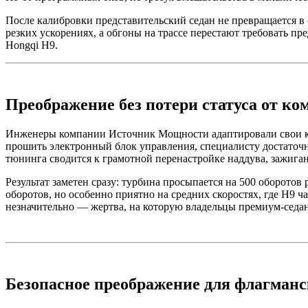
После калибровки представительский седан не превращается в 
резких ускорениях, а обгоны на трассе перестают требовать пр
Hongqi H9.
Преображение без потери статуса от 
Инженеры компании Источник Мощности адаптировали свои ка
прошить электронный блок управления, специалисту достаточн
тюнинга сводится к грамотной перенастройке наддува, зажига
Результат заметен сразу: турбина просыпается на 500 оборото
оборотов, но особенно приятно на средних скоростях, где H9 ч
незначительно — жертва, на которую владельцы премиум-седан
Безопасное преображение для флагманс