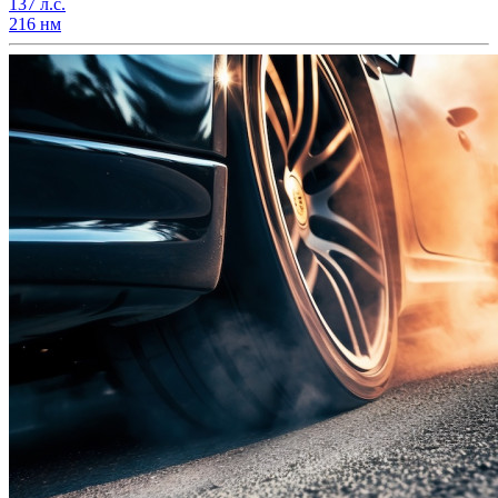
137 л.с.
216 нм